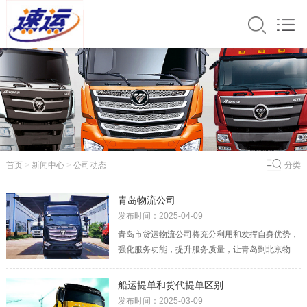
首页
>
新闻中心
>
公司动态
分类
青岛物流公司
发布时间：2025-04-09
青岛市货运物流公司将充分利用和发挥自身优势，
强化服务功能，提升服务质量，让青岛到北京物
流，青岛到天津物流，青岛到广州物流，青岛到重
庆物流，青岛到大连物流等等一系列的专线都力树
船运提单和货代提单区别
服务品牌，不断巩固和加强已有的国际型运作平
发布时间：2025-03-09