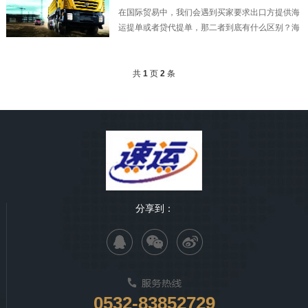
台，争做中国最领先的专业供应链服务商。
在国际贸易中，我们会遇到买家要求出口方提供海
运提单或者贷代提单，那二者到底有什么区别？海
运提单（MARINE/OCEAN B/L）具有三种功能：
一是承运人或其代理人收到货物后，签发给托运人
的一种货物收据。二是承托双方运输契约成立的凭
共
1
页
2
条
证。三是收货人在货
分享到：
0532-83852729